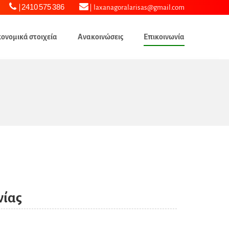
2410 575 386
laxanagoralarisas@gmail.com
κονομικά στοιχεία
Ανακοινώσεις
Επικοινωνία
νίας