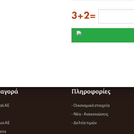
αγορά
Πληροφορίες
ρά ΑΕ
- Οικονομικά στοιχεία
- Νέα - Ανακοινώσεις
ιο ΑΕ
- Δελτία τιμών
ατα