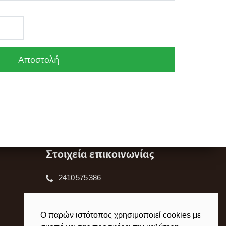
Στοιχεία επικοινωνίας
2410 575 386
laxanagoralarisas@gmail.com
Ο παρών ιστότοπος χρησιμοποιεί cookies με
8χιλ. Λαρισας-Συκουριου,41500