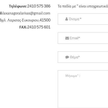
Τηλέφωνο
:2410 575 386
Τα πεδία με * είναι υποχρεωτικά
l:
laxanagoralarisas@gmail.com
8χιλ. Λαρισας-Συκουριου,41500
FAX:
2410 575 601