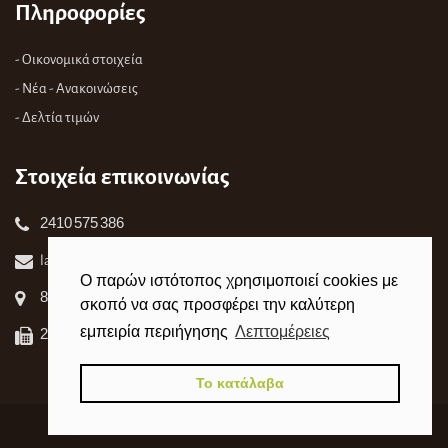
Πληροφορίες
- Οικονομικά στοιχεία
- Νέα - Ανακοινώσεις
- Δελτία τιμών
Στοιχεία επικοινωνίας
2410 575 386
laxanagoralarisas@gmail.com
Ο παρών ιστότοπος χρησιμοποιεί cookies με
8χιλ. Λαρισας-Συκουριου,41500
σκοπό να σας προσφέρει την καλύτερη
εμπειρία περιήγησης
Λεπτομέρειες
2410 575 601
Το κατάλαβα
Copyright
2018