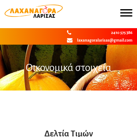
2410 575 386
laxanagoralarisas@gmail.com
Οικονομικά στοιχεία
Δελτία Τιμών