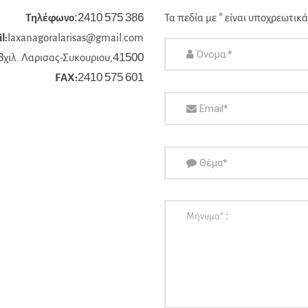
Τηλέφωνο
:2410 575 386
Τα πεδία με * είναι υποχρεωτικά
l:
laxanagoralarisas@gmail.com
8χιλ. Λαρισας-Συκουριου,41500
FAX:
2410 575 601