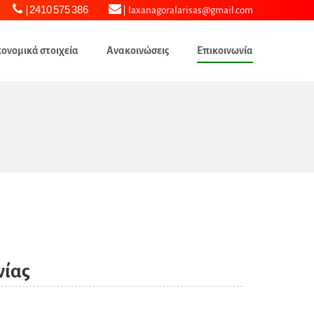
2410 575 386
laxanagoralarisas@gmail.com
κονομικά στοιχεία
Ανακοινώσεις
Επικοινωνία
νίας