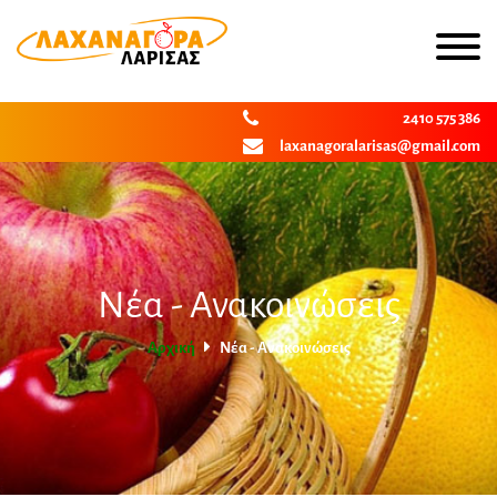
2410 575 386
laxanagoralarisas@gmail.com
Νέα - Ανακοινώσεις
Αρχική
Νέα - Ανακοινώσεις