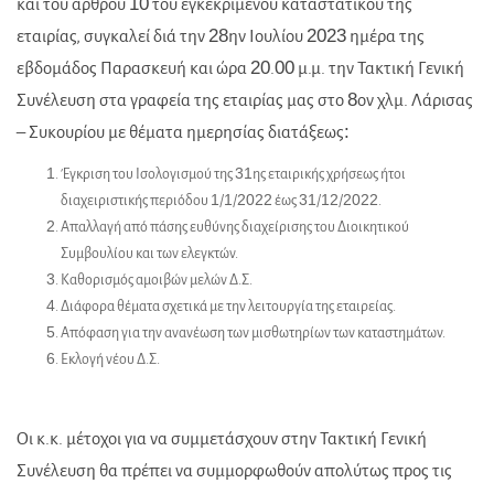
και του άρθρου 10 του εγκεκριμένου καταστατικού της
εταιρίας, συγκαλεί διά την 28ην Ιουλίου 2023 ημέρα της
εβδομάδος Παρασκευή και ώρα 20.00 μ.μ. την Τακτική Γενική
Συνέλευση στα γραφεία της εταιρίας μας στο 8ον χλμ. Λάρισας
– Συκουρίου με θέματα ημερησίας διατάξεως:
Έγκριση του Ισολογισμού της 31ης εταιρικής χρήσεως ήτοι
διαχειριστικής περιόδου 1/1/2022 έως 31/12/2022.
Απαλλαγή από πάσης ευθύνης διαχείρισης του Διοικητικού
Συμβουλίου και των ελεγκτών.
Καθορισμός αμοιβών μελών Δ.Σ.
Διάφορα θέματα σχετικά με την λειτουργία της εταιρείας.
Απόφαση για την ανανέωση των μισθωτηρίων των καταστημάτων.
Εκλογή νέου Δ.Σ.
Οι κ.κ. μέτοχοι για να συμμετάσχουν στην Τακτική Γενική
Συνέλευση θα πρέπει να συμμορφωθούν απολύτως προς τις